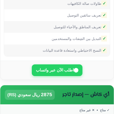
✓
طاولات صالة الكافيهات
✓
تعريف سائقين التوصيل
✓
تعريف المناطق والأحياء للتوصيل
✓
التبديل بين الشِفتات والمستخدمين
✓
النسخ الاحتياطي واستعادة قاعدة البيانات
اطلب الآن عبر واتساب
أي كاش — إصدار تاجر
2875
ريال سعودي (RS)
 متاح • ✕ غير متاح