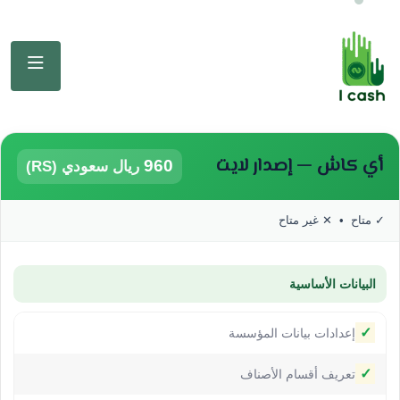
أي كاش — إصدار لايت
960
ريال سعودي (RS)
 متاح • ✕ غير متاح
البيانات الأساسية
✓
إعدادات بيانات المؤسسة
✓
تعريف أقسام الأصناف